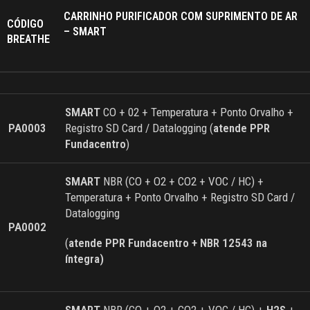
CARRINHO PURIFICADOR COM SUPRIMENTO DE AR
CÓDIGO
– SMART
BREATHE
SMART
CO + 02 + Temperatura + Ponto Orvalho +
PA0003
Registro SD Card / Datalogging (
atende PPR
Fundacentro
)
SMART
NBR (CO + O2 + CO2 + VOC / HC) +
Temperatura + Ponto Orvalho + Registro SD Card /
Datalogging
PA0002
(
atende PPR Fundacentro + NBR 12543 na
íntegra)
SMART
NBR (CO + O2 + CO2 + VOC / HC) +
H2S
+