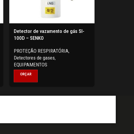
Detector de vazamento de gás SI-
Detector mono
100D – SENKO
SENKO
PROTEÇÃO RESPIRATÓRIA
,
PROTEÇÃO RE
Detectores de gases
,
Detectores de
EQUIPAMENTOS
EQUIPAMENT
ORÇAR
ORÇAR