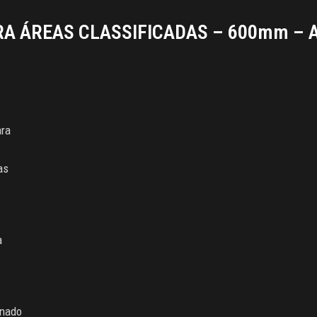
A ÁREAS CLASSIFICADAS – 600mm – A
ara
as
a
inado